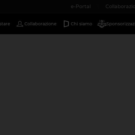
e-Portal
Collaborazi
Porte scorrevoli
stare
Collaborazione
Chi siamo
Sponsorizzaz