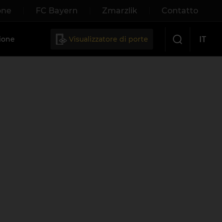
one
FC Bayern
Zmarzlik
Contatto
IT
ione
Visualizzatore di porte