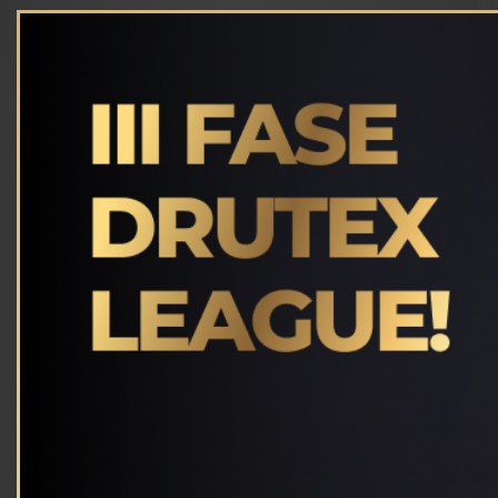
NOVITÀ
D-GATE
Porte da garage
nell'offerta di Drutex.