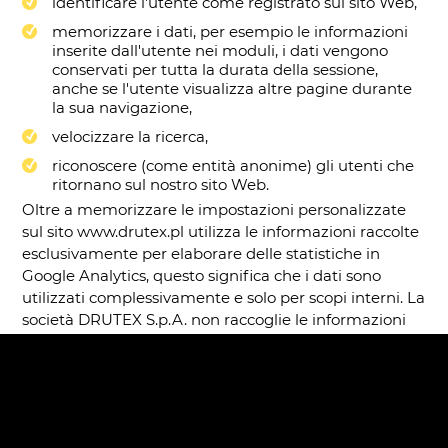
identificare l'utente come registrato sul sito Web,
memorizzare i dati, per esempio le informazioni
inserite dall'utente nei moduli, i dati vengono
conservati per tutta la durata della sessione,
anche se l'utente visualizza altre pagine durante
la sua navigazione,
velocizzare la ricerca,
riconoscere (come entità anonime) gli utenti che
ritornano sul nostro sito Web.
Oltre a memorizzare le impostazioni personalizzate
sul sito www.drutex.pl utilizza le informazioni raccolte
esclusivamente per elaborare delle statistiche in
Google Analytics, questo significa che i dati sono
utilizzati complessivamente e solo per scopi interni. La
società DRUTEX S.p.A. non raccoglie le informazioni
personali sugli utenti e sulla base dei dati raccolti non
è in grado di identificarli personalmente.
Come scoprirne di più?
Se avete qualsiasi domanda riguardante l'utilizzo dei