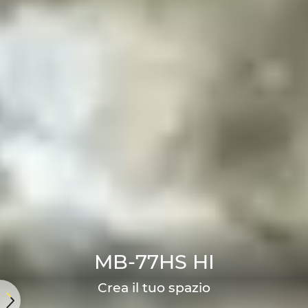
MB-77HS HI
Crea il tuo spazio