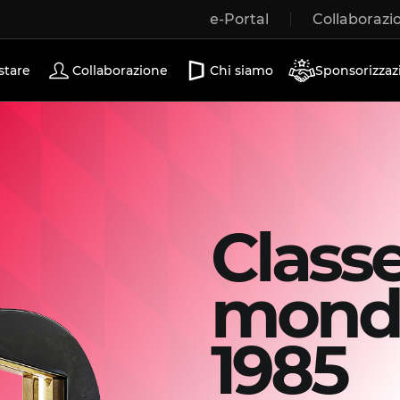
e-Portal
Collaborazi
Porte scorrevoli
stare
Collaborazione
Chi siamo
Sponsorizzaz
Class
mondi
1985