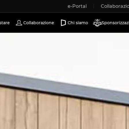
e-Portal
Collaborazi
Porte scorrevoli
stare
Collaborazione
Chi siamo
Sponsorizzaz