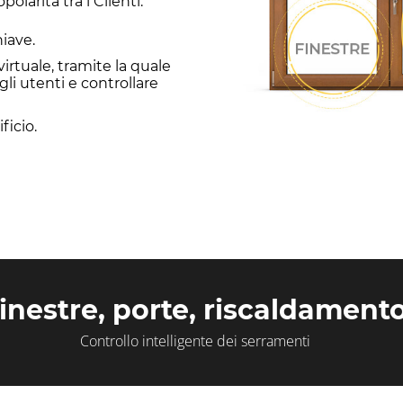
larità tra i Clienti.
hiave.
irtuale, tramite la quale
gli utenti e controllare
ficio.
inestre, porte, riscaldament
Controllo intelligente dei serramenti