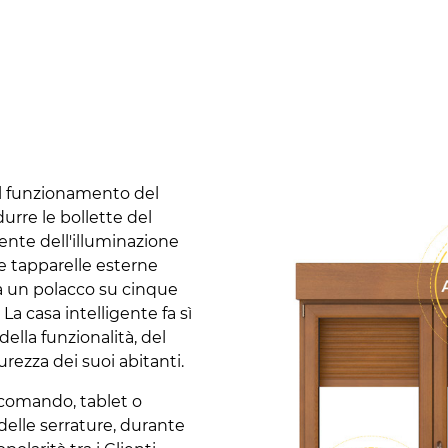
 il funzionamento del
urre le bollette del
gente dell'illuminazione
le tapparelle esterne
a un polacco su cinque
 La casa intelligente fa sì
ella funzionalità, del
urezza dei suoi abitanti.
lecomando, tablet o
elle serrature, durante