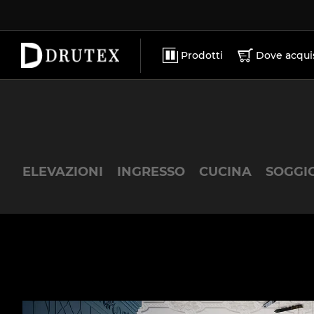
ACCESSORI
LAVORA CON NOI
MATERIALI PROMOZIONALI
CONTATTO
Prodotti
Dove acqui
ELEVAZIONI
INGRESSO
CUCINA
SOGGI