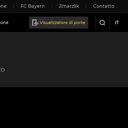
one
FC Bayern
Zmarzlik
Contatto
IT
ione
Visualizzatore di porte
ZO