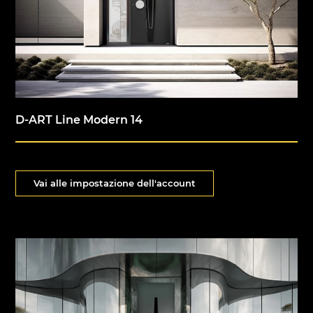
DUOLINE - 68, 78, 88
IGLO 5 PSK
IGLO 5 CLASSIC PSK
IGLO LIGHT PSK
MB-70 / MB-70HI PSK
SOFTLINE PSK
D-ART Line Modern 14
DUOLINE PSK
Vai alle impostazione dell'account