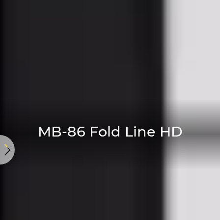
MB-86 Fold Line HD