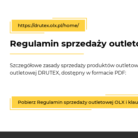
https://drutex.olx.pl/home/
Regulamin sprzedaży outlet
Szczegółowe zasady sprzedaży produktów outletowyc
outletowej DRUTEX, dostępny w formacie PDF:
Pobierz Regulamin sprzedaży outletowej OLX i kl