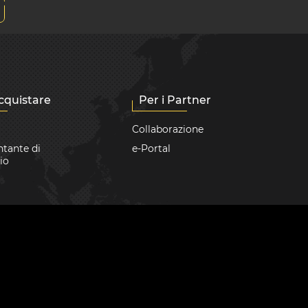
cquistare
Per i Partner
Collaborazione
tante di
e-Portal
io