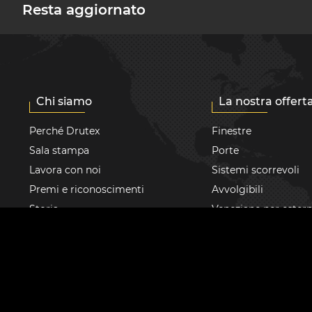
Resta aggiornato
Chi siamo
La nostra offert
Perché Drutex
Finestre
Sala stampa
Porte
Lavora con noi
Sistemi scorrevoli
Premi e riconoscimenti
Avvolgibili
Storia
Veneziane per estern
Tecnologia e qualità
ZANZARIERE
CSR
Facciate continue / 
invernali
Centro Europeo dei
Serramenti
Casa intelligente
Comunicazione con gli
Accessori