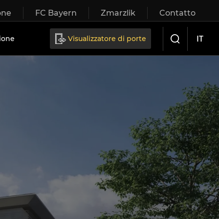
one
FC Bayern
Zmarzlik
Contatto
IT
ione
Visualizzatore di porte