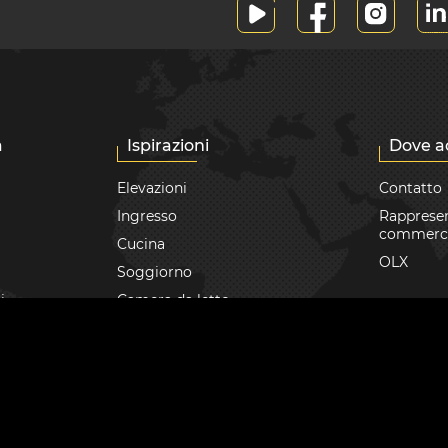
a
Ispirazioni
Dove a
Elevazioni
Contatto
Ingresso
Rappresen
commerc
Cucina
OLX
Soggiorno
i
Camera da letto
Bagno
Giardini
Terrazzo
Realizzazioni
Consigli