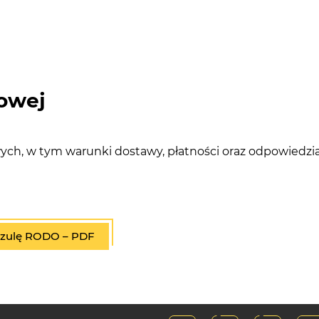
owej
h, w tym warunki dostawy, płatności oraz odpowiedzial
auzulę RODO – PDF