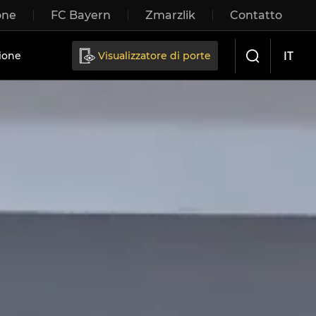
one
FC Bayern
Zmarzlik
Contatto
IT
ione
Visualizzatore di porte