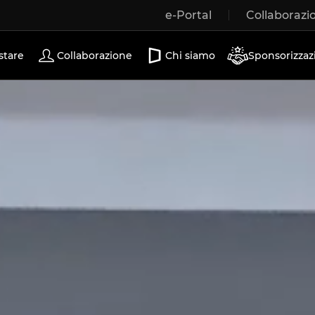
e-Portal
Collaborazi
Porte scorrevoli
stare
Collaborazione
Chi siamo
Sponsorizzaz