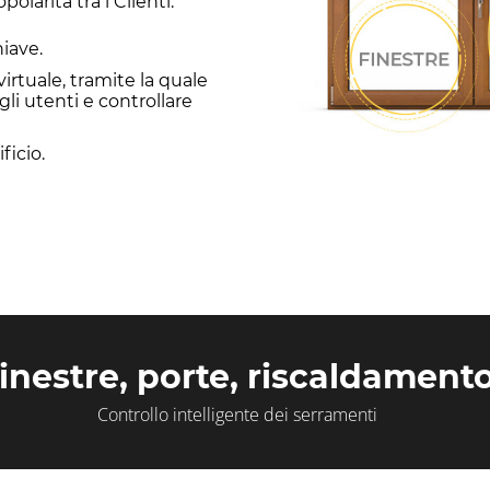
larità tra i Clienti.
hiave.
irtuale, tramite la quale
gli utenti e controllare
ficio.
inestre, porte, riscaldament
Controllo intelligente dei serramenti