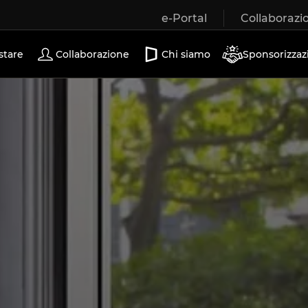
e-Portal
Collaborazi
Porte scorrevoli
stare
Collaborazione
Chi siamo
Sponsorizzaz