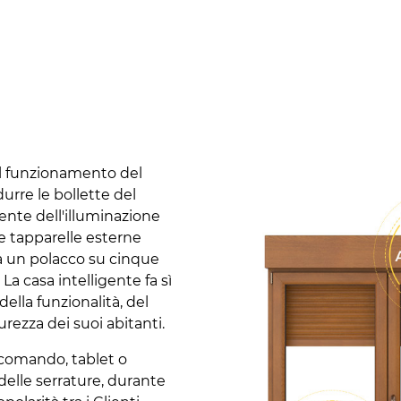
 il funzionamento del
urre le bollette del
gente dell'illuminazione
le tapparelle esterne
a un polacco su cinque
 La casa intelligente fa sì
ella funzionalità, del
urezza dei suoi abitanti.
lecomando, tablet o
elle serrature, durante