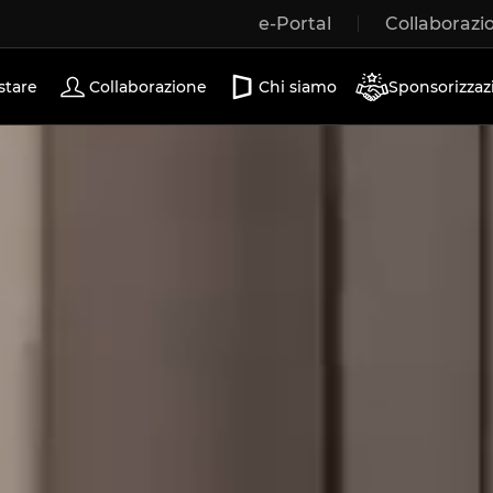
e-Portal
Collaborazi
Porte scorrevoli
stare
Collaborazione
Chi siamo
Sponsorizzaz