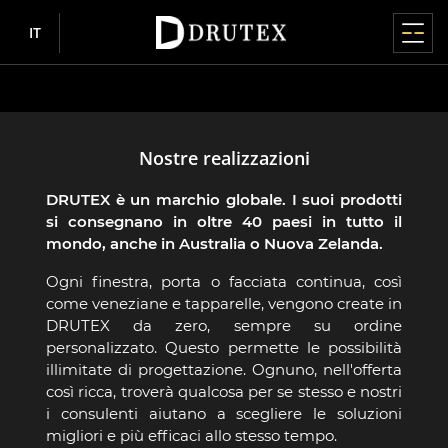
IT
MENU PRINCIPALE
MENU PRINCIPALE
MENU PRINCIPALE
MENU PRINCIPALE
MENU PRINCIPALE
FINESTRE
PORTE
SISTEMI SCORREVOLI
AVVOLGIBILI
FACCIATE CONTINUE / GIARDINI INVERNALI
CHI SIAMO
INFORMAZIONI
Prodotti
FINESTRE IN PVC
PORTE IN PVC
ALZANTI-SCORREVOLI HS
ADATTABILI
FACCIATE CONTINUE
CHI SIAMO
INFORMAZIONI
Finestre
Chi siamo
Nostre realizzazioni
Dove acquistare
IGLO EDGE
IGLO ENERGY
IGLO-HS
Tapparelle avvolgibili in alluminio
MB-SR50N / SR50N HI
Perché Drutex
Mappa del sito
nowość
DRUTEX è un marchio globale. I suoi prodotti
Porte
Sala stampa
Collaborazione
si consegnano in oltre 40 paesi in tutto il
IGLO ENERGY
IGLO 5
IGLO-HS ALUCOVER
Tapparelle avvolgibili in alluminio RDZ
Storia
RGPD
GIARDINI INVERNALI
mondo, anche in Australia o Nuova Zelanda.
Sistemi scorrevoli
Consigli
Chi siamo
IGLO ENERGY CLASSIC
IGLO EDGE
MB-77HS HI
CSR
Politica della privacy
nowość
A SOVRAPPOSIZIONE
MB-WG60
Ogni finestra, porta o facciata continua, così
IGLO ENERGY ALUCOVER
MB-77HS HI MONORAIL
Tecnologia e qualità
Politica sui cookie
Avvolgibili
Ispirazioni
come veneziane e tapparelle, vengono create in
PORTE IN ALLUMINIO
Sponsorizzazione
Cassonetto in PVC con la tapparella
DRUTEX da zero, sempre su ordine
IGLO 5
MB-59HS HI
Centro Europeo dei Serramenti
Azionisti
D-ART Line
Cassonetto in polistirolo con la tapparella
personalizzato. Questo permette le possibilità
nowość
Veneziane per esterni
Informazioni
e-Portal
IGLO 5 CLASSIC
SOFTLINE HS
Premi e riconoscimenti
illimitate di progettazione. Ognuno, nell'offerta
MB-86N SI
così ricca, troverà qualcosa per se stesso e nostri
ZANZARIERE
Lavora con noi
IGLO LIGHT
DUOLINE HS
Sponsoring
i consulenti aiutano a scegliere le soluzioni
MB-79N SI+
migliori e più efficaci allo stesso tempo.
IGLO EXT
SCORREVOLI