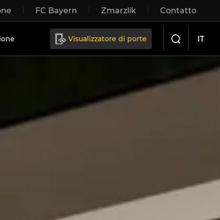
one
FC Bayern
Zmarzlik
Contatto
IT
ione
Visualizzatore di porte