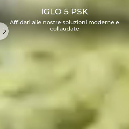
IGLO 5 PSK
Affidati alle nostre soluzioni moderne e
collaudate