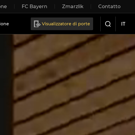
one
FC Bayern
Zmarzlik
Contatto
IT
ione
Visualizzatore di porte