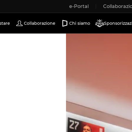
e-Portal
Collaborazi
Porte scorrevoli
stare
Collaborazione
Chi siamo
Sponsorizzaz