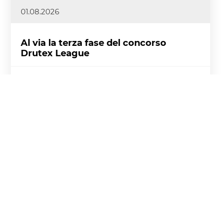
01.08.2026
Al via la terza fase del concorso
Drutex League
All’inizio di agosto è partita la terza e ultima fase
della DRUTEX League, un programma ideato
appositamente per i Partner Commerciali di
DRUTEX.
Scopri di più