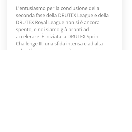
L'entusiasmo per la conclusione della
seconda fase della DRUTEX League e della
DRUTEX Royal League non si è ancora
spento, e noi siamo già pronti ad
accelerare. È iniziata la DRUTEX Sprint
Challenge III, una sfida intensa e ad alta
velocità in cui contano ritmo, dinamismo e
ogni singolo punto.
Scopri di più