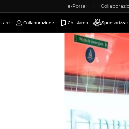
e-Portal
Collaborazi
Porte scorrevoli
stare
Collaborazione
Chi siamo
Sponsorizzaz