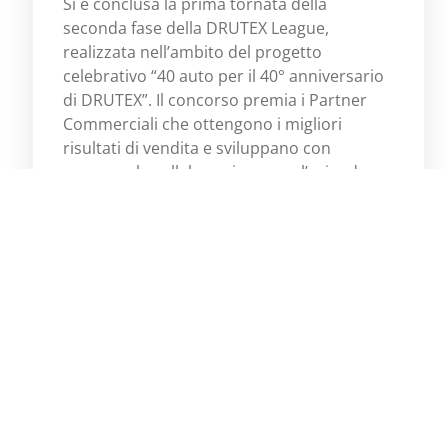
Si è conclusa la prima tornata della
seconda fase della DRUTEX League,
realizzata nell’ambito del progetto
celebrativo “40 auto per il 40° anniversario
di DRUTEX”. Il concorso premia i Partner
Commerciali che ottengono i migliori
risultati di vendita e sviluppano con
successo la collaborazione con l’azienda.
Scopri di più