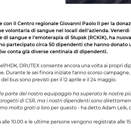
 con il Centro regionale Giovanni Paolo II per la dona
volontaria di sangue nei locali dell'azienda. Venerdì 
ne di sangue e l'emoterapia di Słupsk (RCKiK), ha nuo
nno partecipato circa 50 dipendenti che hanno donato un
tów conta già diverse centinaia di dipendenti.
ll'HDK, DRUTEX consente ancora una volta ai propri dipe
e. Durante le sei finora iniziate l'anno scorso campagne, 
 del bus sono previsti per il 12 aprile e il 24 maggio.
 parte del nostro equipaggio ha superato le nostre più 
ogetti di CSR, ma i nostri dipendenti sono direttament
iamo molto grati a loro per questo
- ha detto Adam Leik, d
ia alle 10.00 e le ultime persone vengono registrate alle 15