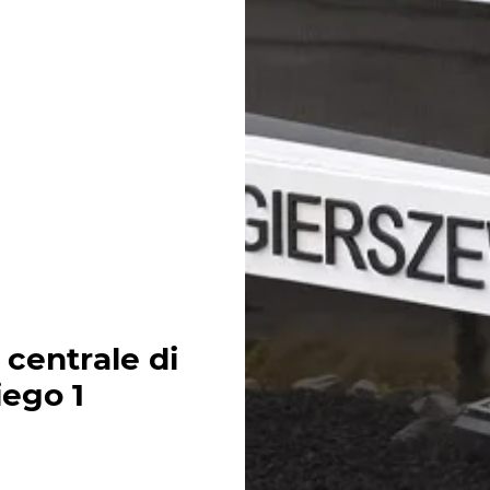
 centrale di
ego 1