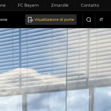
one
FC Bayern
Zmarzlik
Contatto
IT
ione
Visualizzatore di porte