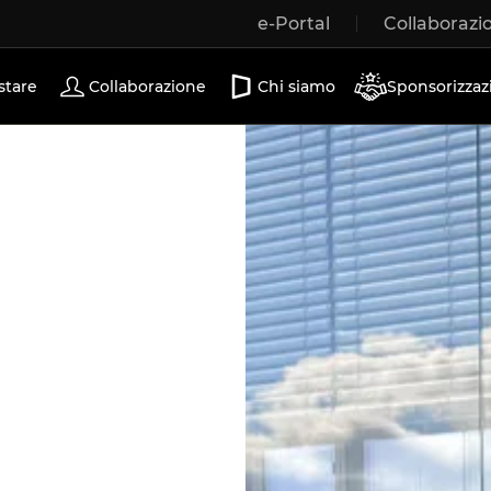
e-Portal
Collaborazi
Porte scorrevoli
stare
Collaborazione
Chi siamo
Sponsorizzaz