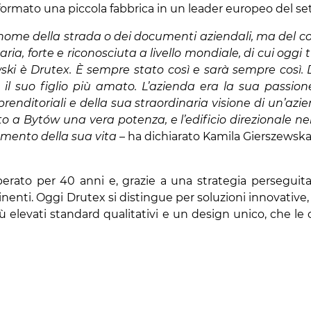
formato una piccola fabbrica in un leader europeo del se
 nome della strada o dei documenti aziendali, ma del c
ia, forte e riconosciuta a livello mondiale, di cui oggi
ski è Drutex. È sempre stato così e sarà sempre così. 
il suo figlio più amato. L’azienda era la sua passione
renditoriali e della sua straordinaria visione di un’azien
o a Bytów una vera potenza, e l’edificio direzionale nel
umento della sua vita
– ha dichiarato Kamila Gierszewska
perato per 40 anni e, grazie a una strategia perseguit
ontinenti. Oggi Drutex si distingue per soluzioni innovat
più elevati standard qualitativi e un design unico, che