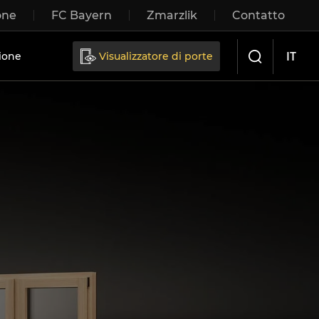
one
FC Bayern
Zmarzlik
Contatto
IT
ione
Visualizzatore di porte