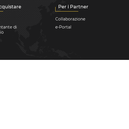
cquistare
Per i Partner
Collaborazione
tante di
e-Portal
io