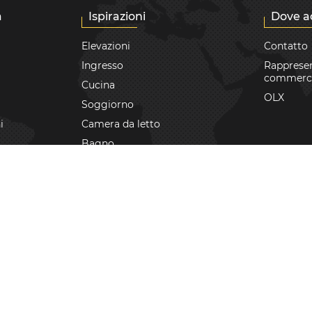
a
Ispirazioni
Dove a
Elevazioni
Contatto
Ingresso
Rappresen
commerc
Cucina
OLX
Soggiorno
i
Camera da letto
Bagno
Giardini
Terrazzo
Realizzazioni
Consigli
li
a