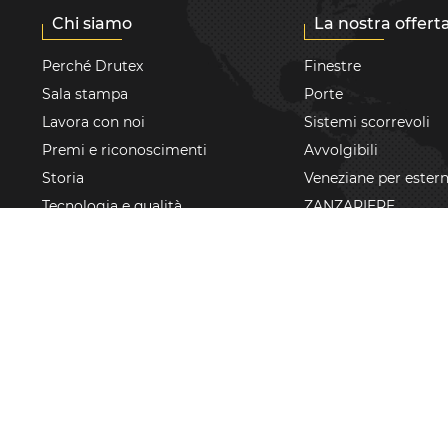
Chi siamo
La nostra offert
Perché Drutex
Finestre
Sala stampa
Porte
Lavora con noi
Sistemi scorrevoli
Premi e riconoscimenti
Avvolgibili
Storia
Veneziane per estern
Tecnologia e qualità
ZANZARIERE
CSR
Facciate continue / 
invernali
Centro Europeo dei
Serramenti
Casa intelligente
Comunicazione con gli
Accessori
azionisti
Materiali promoziona
Certyfikaty
Pergola bioclimatic
Sponsoring FC Bayern
Garage doors
Zmarzlik