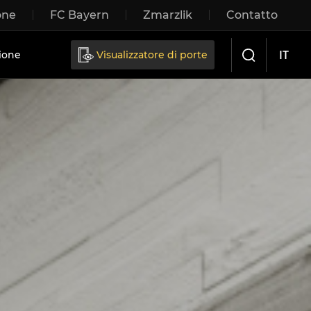
one
FC Bayern
Zmarzlik
Contatto
IT
ione
Visualizzatore di porte