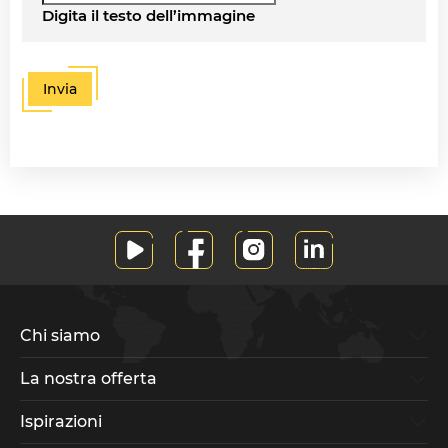
DUOLINE - 68, 78, 88
IGLO 5 PSK
Digita il testo dell’immagine
IGLO 5 CLASSIC PSK
IGLO LIGHT PSK
Invia
MB-70 / MB-70HI PSK
SOFTLINE PSK
DUOLINE PSK
Chi siamo
La nostra offerta
Ispirazioni