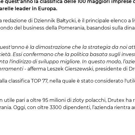
e quest’anno la classifica delle 100 maggiori imprese d
arelle leader in Europa.
a redazione di Dziennik Bałtycki, è il principale elenco a liv
ondo del business della Pomerania, basandosi sulla dinam
quest'anno è la dimostrazione che la strategia da noi attu
ietà. Essi confermano che la politica basata sugli investi
'indirizzo di sviluppo migliore. In questo modo, l’azie
erramenti -
afferma Leszek Gierszewski, presidente di Dr
 classifica TOP 77, nella quale è stato considerato l'util
n utile pari a oltre 95 milioni di zloty polacchi, Drutex ha 
nia. Oggi, con oltre 3300 dipendenti, l’azienda rientra an