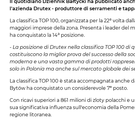
Il quotidiano Dziennik Bałtycki ha pubblicato anch
l'azienda Drutex - produttore di serramenti e tapp
a
La classifica TOP 100, organizzata per la 22
volta dall
maggiori imprese della zona. Presenta i leader del m
a
ha conquistato la 14
posizione.
- La posizione di Drutex nella classifica TOP 100 di 
costituiscono la miglior prova del successo della soc
moderna e una vasta gamma di prodotti rappresenta l
solo in Polonia ma anche sul mercato globale dei s
La classifica TOP 100 è stata accompagnata anche dalla
Bytów ha conquistato un considerevole 7
º
posto.
Con ricavi superiori a 861 milioni di zloty polacchi e u
sua significativa influenza sull'economia della Pomera
regione litoranea.