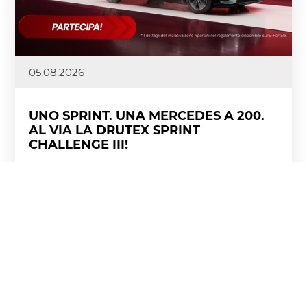
05.08.2026
UNO SPRINT. UNA MERCEDES A 200.
AL VIA LA DRUTEX SPRINT
CHALLENGE III!
L'entusiasmo per la conclusione della seconda fase
della DRUTEX League e della DRUTEX Royal League
non si è ancora spento, e noi siamo già pronti ad
accelerare. È iniziata la DRUTEX Sprint Challenge III,
una sfida intensa e ad alta velocità in cui contano
ritmo, dinamismo e ogni singolo punto.
Scopri di più