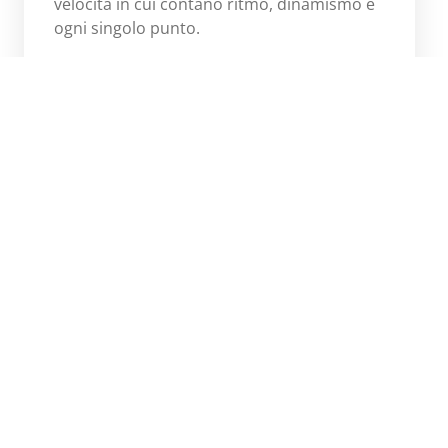
velocità in cui contano ritmo, dinamismo e
ogni singolo punto.
Scopri di più
Next