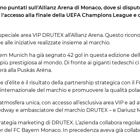
nno puntati sull'Allianz Arena di Monaco, dove si disput
l'accesso alla finale della UEFA Champions League e ch
a speciale area VIP DRUTEX all’Allianz Arena. Questo rico
 alle iniziative realizzate insieme al marchio.
ern Munich
ha già segnato 42 gol in questa edizione de
più prestigiosa al mondo. Di fronte ai giganti tedeschi ci s
erà alla
Puskás Aréna
.
d’élite è il risultato della partnership strategica con i
 internazionale del marchio e promuovere la qualità polac
sfera unica, con accesso all’esclusiva area VIP e ad attra
edway e ambasciatore del marchio DRUTEX – e
Dariusz 
strategia marketing di DRUTEX. L’azienda collabora regola
er del FC Bayern Monaco. In precedenza aveva già colla