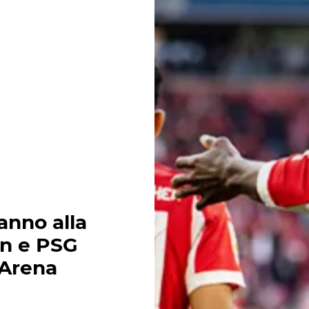
anno alla
rn e PSG
 Arena