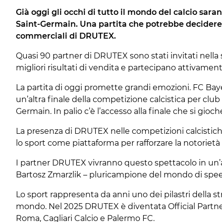
Già oggi gli occhi di tutto il mondo del calcio sara
Saint-Germain. Una partita che potrebbe decidere 
commerciali di DRUTEX.
Quasi 90 partner di
DRUTEX
sono stati invitati nell
migliori risultati di vendita e partecipano attivamente
La partita di oggi promette grandi emozioni.
FC Bay
un’altra finale della competizione calcistica per club 
Germain
. In palio c’è l’accesso alla finale che si gioch
La presenza di DRUTEX nelle competizioni calcistiche 
lo sport come piattaforma per rafforzare la notorietà
I partner DRUTEX vivranno questo spettacolo in un’atmo
Bartosz Zmarzlik
– pluricampione del mondo di spe
Lo sport rappresenta da anni uno dei pilastri della 
mondo. Nel 2025 DRUTEX è diventata Official Partn
Roma
,
Cagliari Calcio
e
Palermo FC
.