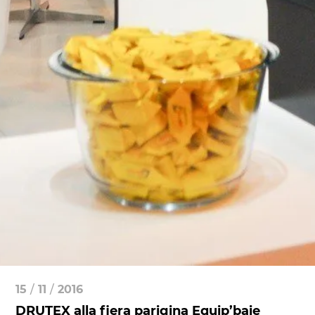
15
/
11
/
2016
DRUTEX alla fiera parigina Equip’baie