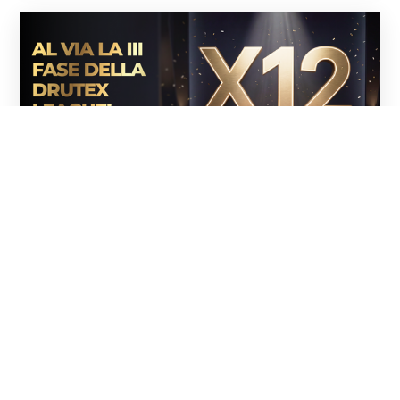
01.08.2026
Al via la terza fase del concorso
Drutex League
All’inizio di agosto è partita la terza e ultima fase