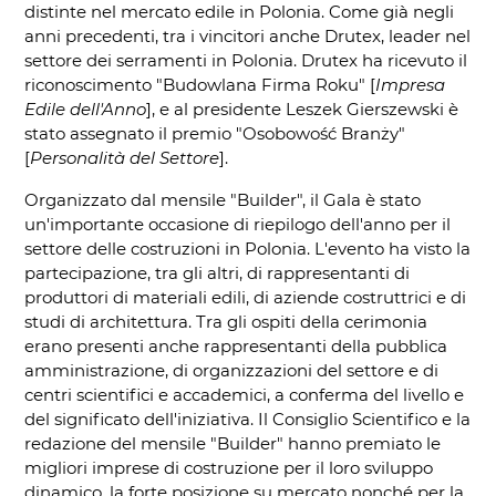
distinte nel mercato edile in Polonia. Come già negli
anni precedenti, tra i vincitori anche Drutex, leader nel
settore dei serramenti in Polonia. Drutex ha ricevuto il
riconoscimento "Budowlana Firma Roku" [
Impresa
Edile dell'Anno
], e al presidente Leszek Gierszewski è
stato assegnato il premio "Osobowość Branży"
[
Personalità del Settore
].
Organizzato dal mensile "Builder", il Gala è stato
un'importante occasione di riepilogo dell'anno per il
settore delle costruzioni in Polonia. L'evento ha visto la
partecipazione, tra gli altri, di rappresentanti di
produttori di materiali edili, di aziende costruttrici e di
studi di architettura. Tra gli ospiti della cerimonia
erano presenti anche rappresentanti della pubblica
amministrazione, di organizzazioni del settore e di
centri scientifici e accademici, a conferma del livello e
del significato dell'iniziativa. Il Consiglio Scientifico e la
redazione del mensile "Builder" hanno premiato le
migliori imprese di costruzione per il loro sviluppo
dinamico, la forte posizione su mercato nonché per la