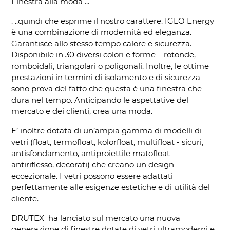
Finestra alla moda ...
. ..quindi che esprime il nostro carattere. IGLO Energy
è una combinazione di modernità ed eleganza.
Garantisce allo stesso tempo calore e sicurezza.
Disponibile in 30 diversi colori e forme – rotonde,
romboidali, triangolari o poligonali. Inoltre, le ottime
prestazioni in termini di isolamento e di sicurezza
sono prova del fatto che questa è una finestra che
dura nel tempo. Anticipando le aspettative del
mercato e dei clienti, crea una moda.
E’ inoltre dotata di un’ampia gamma di modelli di
vetri (float, termofloat, kolorfloat, multifloat - sicuri,
antisfondamento, antiproiettile matofloat -
antiriflesso, decorati) che creano un design
eccezionale. I vetri possono essere adattati
perfettamente alle esigenze estetiche e di utilità del
cliente.
DRUTEX ha lanciato sul mercato una nuova
generazione di finestre dotate di vetri ultramoderni e