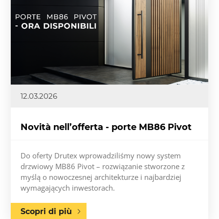
12.03.2026
Novità nell’offerta - porte MB86 Pivot
Do oferty Drutex wprowadziliśmy nowy system
drzwiowy MB86 Pivot – rozwiązanie stworzone z
myślą o nowoczesnej architekturze i najbardziej
wymagających inwestorach.
Scopri di più